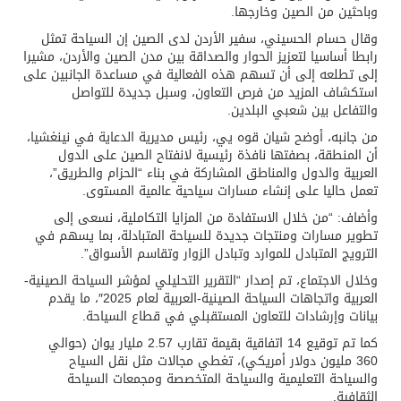
وباحثين من الصين وخارجها.
وقال حسام الحسيني، سفير الأردن لدى الصين إن السياحة تمثل
رابطا أساسيا لتعزيز الحوار والصداقة بين مدن الصين والأردن، مشيرا
إلى تطلعه إلى أن تسهم هذه الفعالية في مساعدة الجانبين على
استكشاف المزيد من فرص التعاون، وسبل جديدة للتواصل
والتفاعل بين شعبي البلدين.
من جانبه، أوضح شيان قوه يي، رئيس مديرية الدعاية في نينغشيا،
أن المنطقة، بصفتها نافذة رئيسية لانفتاح الصين على الدول
العربية والدول والمناطق المشاركة في بناء “الحزام والطريق”،
تعمل حاليا على إنشاء مسارات سياحية عالمية المستوى.
وأضاف: “من خلال الاستفادة من المزايا التكاملية، نسعى إلى
تطوير مسارات ومنتجات جديدة للسياحة المتبادلة، بما يسهم في
الترويج المتبادل للموارد وتبادل الزوار وتقاسم الأسواق”.
وخلال الاجتماع، تم إصدار “التقرير التحليلي لمؤشر السياحة الصينية-
العربية واتجاهات السياحة الصينية-العربية لعام 2025″، ما يقدم
بيانات وإرشادات للتعاون المستقبلي في قطاع السياحة.
كما تم توقيع 14 اتفاقية بقيمة تقارب 2.57 مليار يوان (حوالي
360 مليون دولار أمريكي)، تغطي مجالات مثل نقل السياح
والسياحة التعليمية والسياحة المتخصصة ومجمعات السياحة
الثقافية.