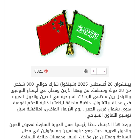
تسليم 248 حافلة سياحية صينية فاخرة مخصصة للسوق السعودية
ثلة من الضابطات في الجييش الكويتي
مدينة الملك سلمان للطاقة “سبارك” توقع اتفاقية تطوير مصانع جاهزة ومتخصصة في مجال الطاقة
كسوة الكعبة تعتلي البيت العتيق
8321
+
=
-
يينتشوان 28 أغسطس 2025 (شينخوا) شارك حوالي 300 شخص
“سبيس إكس” تطلق 24 قمرًا صناعيًا جديدًا إلى الفضاء
من 28 دولة ومنطقة، من بينها الأردن وقطر، في اجتماع التوفيق
والتبادل بين منظمي الرحلات السياحية في الصين والدول العربية
في مدينة يينتشوان، حاضرة منطقة نينغشيا ذاتية الحكم لقومية
هوي بشمال غربي الصين، يوم الأربعاء الماضي، لمناقشة سبل
توسيع التعاون السياحي.
ويعد هذا الاجتماع حدثا رئيسيا ضمن الدورة السابعة لمعرض الصين
والدول العربية، حيث جمع دبلوماسيين ومسؤولين في مجال
السياحة وممثلين عن وكالات السفر وجمعيات صناعة السياحة