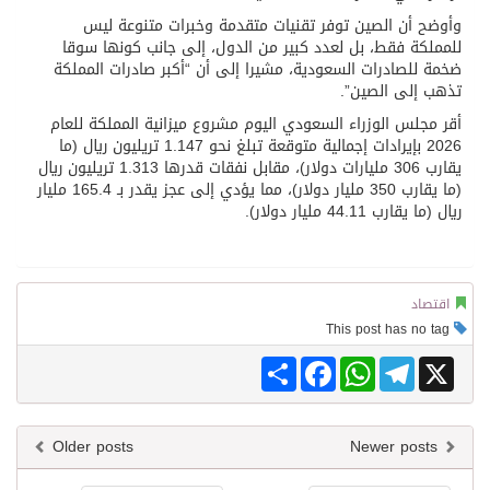
وأوضح أن الصين توفر تقنيات متقدمة وخبرات متنوعة ليس
للمملكة فقط، بل لعدد كبير من الدول، إلى جانب كونها سوقا
ضخمة للصادرات السعودية، مشيرا إلى أن “أكبر صادرات المملكة
تذهب إلى الصين”.
أقر مجلس الوزراء السعودي اليوم مشروع ميزانية المملكة للعام
2026 بإيرادات إجمالية متوقعة تبلغ نحو 1.147 تريليون ريال (ما
يقارب 306 مليارات دولار)، مقابل نفقات قدرها 1.313 تريليون ريال
(ما يقارب 350 مليار دولار)، مما يؤدي إلى عجز يقدر بـ 165.4 مليار
ريال (ما يقارب 44.11 مليار دولار).
اقتصاد
This post has no tag
Share
Facebook
WhatsApp
Telegram
X
Older posts
Newer posts