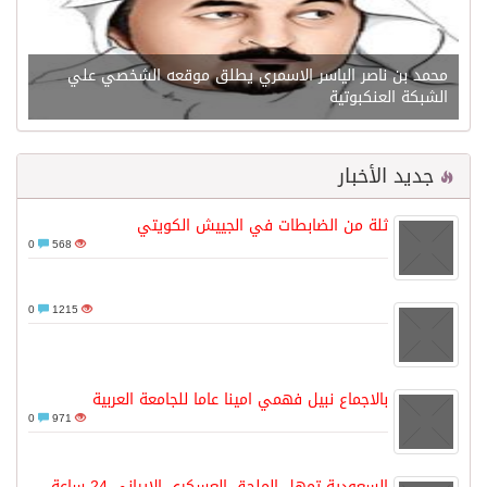
محمد بن ناصر الياسر الاسمري يطلق موقعه الشخصي علي
الشبكة العنكبوتية
جديد الأخبار
ثلة من الضابطات في الجييش الكويتي
0
568
0
1215
بالاجماع نبيل فهمي امينا عاما للجامعة العربية
0
971
السعودية تمهل الملحق العسكري الإيراني 24 ساعة