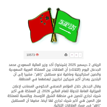
تسليم 248 حافلة سياحية صينية فاخرة مخصصة للسوق السعودية
ثلة من الضابطات في الجييش الكويتي
مدينة الملك سلمان للطاقة “سبارك” توقع اتفاقية تطوير مصانع جاهزة ومتخصصة في مجال الطاقة
كسوة الكعبة تعتلي البيت العتيق
10573
+
=
-
الرياض 2 ديسمبر 2025 (شينخوا) أكد وزير المالية السعودي محمد
“سبيس إكس” تطلق 24 قمرًا صناعيًا جديدًا إلى الفضاء
الجدعان اليوم (الثلاثاء) أن العلاقات بين المملكة العربية السعودية
والصين استراتيجية وماضية نحو مستقبل “زاهر”، مشيرا إلى أن
البلدين يعدان أكبر شريكين تجاريين لبعضهما في المنطقة.
وقال الجدعان خلال المؤتمر الصحفي الحكومي المصاحب لإعلان
الميزانية العامة للدولة للعام المالي 2026، إن المملكة هي أكبر
شريك تجاري للصين في منطقة الشرق الأوسط، وبالنسبة للمملكة
فإن الصين هي أكبر شريك تجاري لها أيضا، مضيفا أن المستقبل
“زاهر” في مسار العلاقات الثنائية.