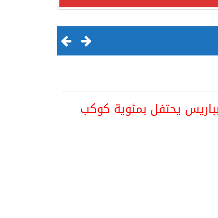
 بباريس يحتفل بمئوية كوكب
لقرن الثالث عشر الهجري