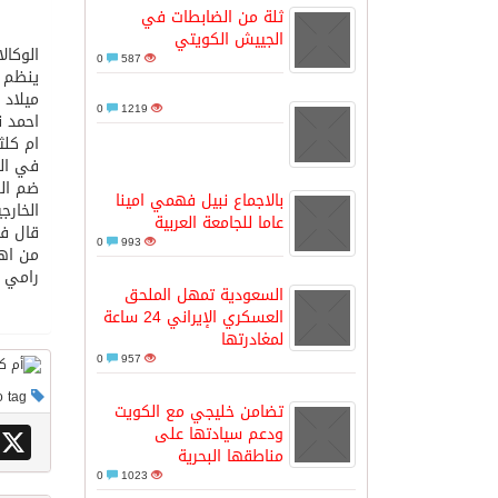
ثلة من الضابطات في
الجييش الكويتي
الوكالا
مدينة الملك سلمان للطاقة “سبارك” 
0
587
ميلاد ام كلثو
0
1219
كسوة الكعبة تعتلي البيت العتيق
ام كلث
في ال
ضم الو
“سبيس إكس” تطلق 24 قمرًا صناعيًا جديدًا إلى الفضاء
بالاجماع نبيل فهمي امينا
الخارج
عاما للجامعة العربية
قال فا
0
993
من اهم
رامي و
السعودية تمهل الملحق
العسكري الإيراني 24 ساعة
لمغادرتها
0
957
This post has no tag
تضامن خليجي مع الكويت
X
ودعم سيادتها على
مناطقها البحرية
0
1023