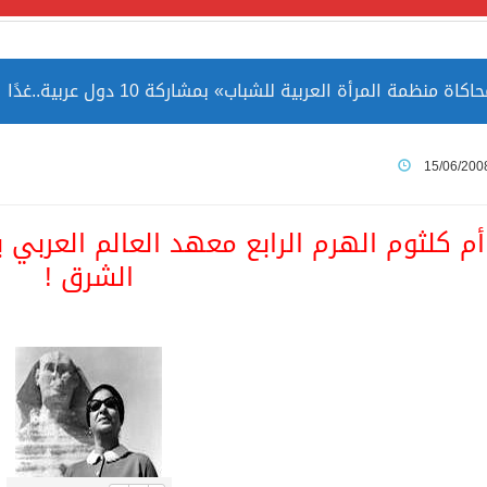
مة المرأة العربية للشباب» بمشاركة 10 دول عربية..غدًا
 الصين بصورة أكثر إيجابية من الولايات المتحدة
15/06/200
ميا ضمن قائمة التراث العالمي
أم كلثوم الهرم الرابع معهد العالم العربي
الشرق !
ارة الحرمين الشريفين توثق أسماء الخلفاء الراشدين وتعود إلى ا