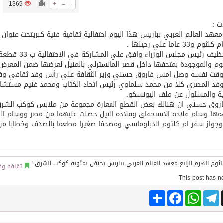
1369
+
=
-
ت :
توقع اتفاقية تطوير مصانع جاهزة ومتخصصة في مجال الطاقة
م و33 عاما علي رحيلها .
احمد نظيف رئي
وم والموجودة بمتحفها داخل قصر المانسترلي بالمنيل لعرضها ضمن المعرض 
وقت نفسه وصل امس فاروق حسني وزير الثقافة علي رأس وفد ثقافي وفني
فد المصري كلا من محمد سلماوي رئيس اتحاد الكتاب ومحمد غنيم مستشار و
ية والمسئول عن ملف اليونسكو.
روق حسني ان هنالك بعض القطع المعارة مجموعة من ملابس كوكب الشرق و
ها وسام قلادة الاستحقاق وقلادة النيل حصلت عليهما من مصر ووسام الك
جواز سفر ام كلثوم الدبلوماسي ومصحفا صغيرا مطعما بالصدف وخطابا من الرئ
ثقافة وف
Share
Facebook
WhatsApp
Telegram