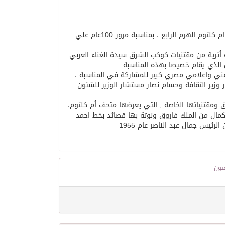
ينظم معهد العالم العربي بباريس هذا اليوم احتفالية ثقافية فنية كبريتحت عنوان ام كلثوم الهرم الرابع ، بمناسبة مرور 100عام علي
س مجلس الوزراء وافق علي المشاركة في الاحتفالية ب 33 قطعة أثرية من مقتنيات كوكب الشرق سيدة الغناء العربي
الذي يقام خصيصا بهذه المناسبة.
 واعلامي مصري كبير للمشاركة في المناسبة ،
زير الثقافة وحسام نصار مستشار الوزير للشئون
مقتنياتها الخاصة , التي يعرضها متحف أم كلثوم،
مال من الملك فاروق ونوتة بها قصائد بخط احمد
يس جمال عبد الناصر عام 1955
نون