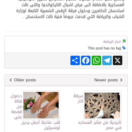
العسكرية بالاضافة الى عرض اشبال التايكواندوا والتى نالت
استحسان الحاضرين ودخول فرقة الرقص الشعبية التابعة لوزارة
الشباب والرياضة التي قدمت عروضاً فنية نالت الاستحسان .
اخبار الرياضة
This post has no tag
Share
Facebook
WhatsApp
Telegram
X
Older posts
Newer posts
سرقة
حصول
اثار
فتاة
من
قفصة
على
تاريحية من منابر المساجد
لقب صاحبة أجمل يدين
في مصر
تونسيتين