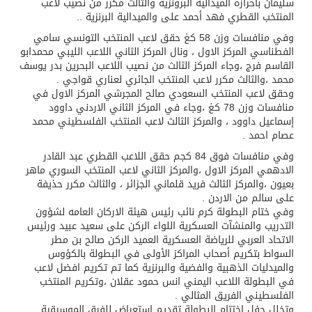
سليمان باحرازه الميدالية البرونزية والثالث مكرر من نصيب لاعب
المنتخب القطري فهد أحمد على والميدالية البرنزية ..
وفي منافسات وزن 58 كغ حقق لاعب المنتخب التونسي سامي
الفطناسي المركز الاول ، ونال المركز الثاني اللاعب الليبي محمدابو
القاسم فرج ،وجاء المركز الثالث من نصيب اللاعب البحرين بدر يوسف
محمد ،والثالث مكرر لاعب المنتخب الجائري لعناري قواجي .
وحقق لاعب المنتخب السعودي صالح المجرشي المركز الاول في
منافسات وزن 78 كغ ،وجاء في المركز الثاني الاردني داوود
إسماعيل داوود ، والمركز الثالث لاعب المنتخب الفلسطيني محمد
عصام احمد .
وفي منافسات فوق 84 كجم حقق اللاعب القطري عبد القادر
الادهمي المركز الاول ،والمركز الثاني لاعب المنتخب السوري ماهر
بعيون ،والمركز الثالث فريد قلماني الجزائر ، والثالث مكرر حذيفة
على سالم من الاردن .
وفي ختام البطولة كرم نائب رئيس هيئة الاركان العامه لشؤون
التدريب والمنشآت العسكرية اللواء الركن على سعيد عبيد ورئيس
الاتحاد العربي للرياضة العسكرية العميد الركن صالح بن مطر
السواط بتكريم أصحاب المراكز الأولى في البطولة بالكؤوس
والميدليات الذهبية والفضية والبرنزية كما تم تكريم افضل لاعب
في البطولة اللاعب اليمني انس حمود عقلان ،وتكريم المنتخب
الفلسطيني الفريق المثالي .
وتخلل حفل اختتام البطولة تقديم استعراض للفرق الموسيقية