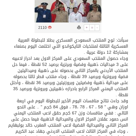
تسليم 248 حافلة سياحية صينية فاخرة مخصصة للسوق السعودية
2110
+
=
-
ثلة من الضابطات في الجييش الكويتي
سبأنت: توج المنتخب السعودي العسكري بطلا للبطولة العربية
العسكرية الثالثة لمنتخبات التايكواندو التي اختتمت اليوم بصنعاء
مدينة الملك سلمان للطاقة “سبارك” توقع اتفاقية تطوير مصانع جاهزة ومتخصصة في مجال الطاقة
بمشاركة 12 دولة عربية .
وجاء حصول المنتخب السعودي على المركز الاول بعد احراز لاعبيه
على 3 ميداليات ذهبية وفضية وبرنزية برصيد 52 نقطة ، فيما حل
كسوة الكعبة تعتلي البيت العتيق
المنتخب الأردني بالمركز الثاني بحصوله على ذهبية وميداليتين
فضية وبرونزية وبرصيد 39 نقطة ، وجاء منتخب قطر ثالثا بحصوله
على ميدالية ذهبية وفضيتين وبروزنيتين وبرصيد 36 نقطة ، وأحتل
“سبيس إكس” تطلق 24 قمرًا صناعيًا جديدًا إلى الفضاء
المنتخب اليمني المركز الرابع باحرازه ذهبيتين وبرونزية وبرصيد 35
نقطة .
وقد جاءت نتائج منافسات اليوم الأخير للبطولة اليوم في اربعة
اوزان وهي " 58 ، 67 ، 78 ،78 ، فوق 84 كجم " .. على النحو
التالي : ففي منافسات وزن 67 كجم حقق لاعب المنتخب اليمني
انس حمود عقلان المركز الاول والميدالية الذهبية فيما حصل على
المركز الثاني والميدالية الفضية لاعب المنتخب المغرب خالد بولبهايم
، وجاء في المركز الثالث لاعب المنتخب الاردني جهاد عبد الكريم