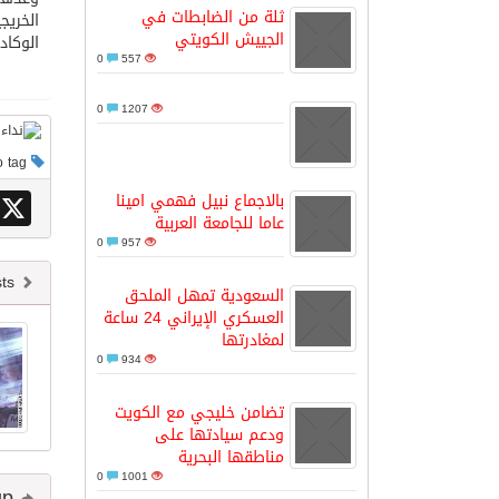
ثلة من الضابطات في
الخريج
الجييش الكويتي
الوكاد
مدينة الملك سلمان للطاقة “سبارك” 
0
557
0
1207
كسوة الكعبة تعتلي البيت العتيق
This post has no tag
“سبيس إكس” تطلق 24 قمرًا صناعيًا جديدًا إلى الفضاء
X
بالاجماع نبيل فهمي امينا
عاما للجامعة العربية
0
957
Newer posts
السعودية تمهل الملحق
العسكري الإيراني 24 ساعة
لمغادرتها
0
934
تضامن خليجي مع الكويت
ودعم سيادتها على
مناطقها البحرية
0
1001
Share and follow up