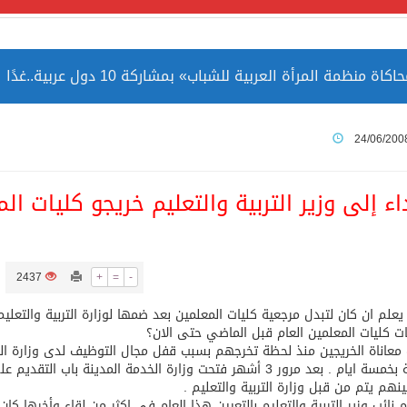
مة المرأة العربية للشباب» بمشاركة 10 دول عربية..غدًا
 الصين بصورة أكثر إيجابية من الولايات المتحدة
24/06/200
ميا ضمن قائمة التراث العالمي
اء إلى وزير التربية والتعليم خريجو كليات 
2437
+
=
-
ارة الحرمين الشريفين توثق أسماء الخلفاء الراشدين وتعود إلى ا
 يعلم ان كان لتبدل مرجعية كليات المعلمين بعد ضمها لوزارة التربية والتع
ت كليات المعلمين العام قبل الماضي حتى الان؟
 معاناة الخريجين منذ لحظة تخرجهم بسبب قفل مجال التوظيف لدى وزارة الت
الدفعة بخمسة ايام . بعد مرور 3 أشهر فتحت وزارة الخدمة المدين
ينهم يتم من قبل وزارة التربية والتعليم .
نائب وزير التربية والتعليم بالتعيين هذا العام في اكثر من لقاء وأخرها ك