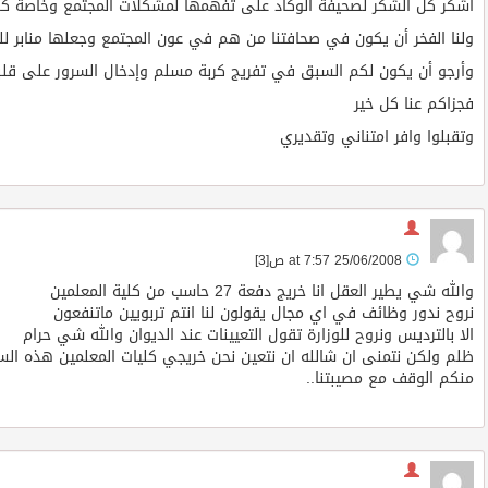
أشكر كل الشكر لصحيفة الوكاد على تفهمها لمشكلات المجتمع وخاصة كلي
ولنا الفخر أن يكون في صحافتنا من هم في عون المجتمع وجعلها منابر ل
وأرجو أن يكون لكم السبق في تفريج كربة مسلم وإدخال السرور على قلب
فجزاكم عنا كل خير
وتقبلوا وافر امتناني وتقديري
25/06/2008 at 7:57 ص
[3]
والله شي يطير العقل انا خريج دفعة 27 حاسب من كلية المعلمين
نروح ندور وظائف في اي مجال يقولون لنا انتم تربويين ماتنفعون
الا بالترديس ونروح للوزارة تقول التعيينات عند الديوان والله شي حرام
ظلم ولكن نتمنى ان شالله ان نتعين نحن خريجي كليات المعلمين هذه الس
منكم الوقف مع مصيبتنا..