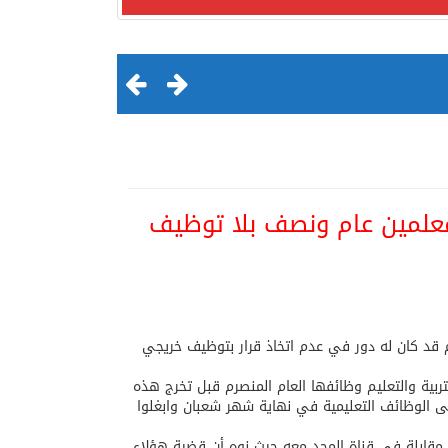
المعلمين عام ونصف بلا توظيف
لقرن الثالث عشر الهجري
ليم قد كان له دور في عدم اتخاذ قرار بتوظيف خريجي
ربية والتعليم وظائفها العام المنصرم قبل تخرج هذه
ة باب التقديم على الوظائف التعليمية في نهاية شهر شعبان وابغلوا
ان مقابلة في قناة المجد معه حيث نوه أن قضية هؤلاء