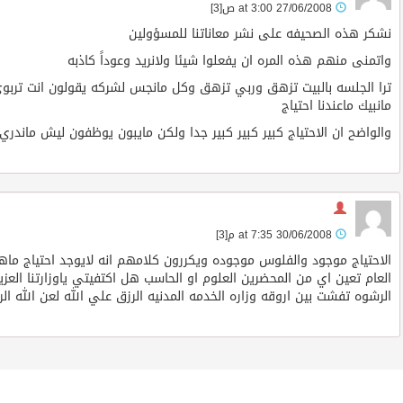
27/06/2008 at 3:00 ص
[3]
نشكر هذه الصحيفه على نشر معاناتنا للمسؤولين
واتمنى منهم هذه المره ان يفعلوا شيئا ولانريد وعوداً كاذبه
ترا الجلسه بالبيت تزهق وربي تزهق وكل مانجس لشركه يقولون انت تربوي و
مانبيك ماعندنا احتياج
والواضح ان الاحتياج كبير كبير كبير جدا ولكن مايبون يوظفون ليش ماندري
30/06/2008 at 7:35 م
[3]
الاحتياج موجود والفلوس موجوده ويكررون كلامهم انه لايوجد احتياج ماهذا 
العام تعين اي من المحضرين العلوم او الحاسب هل اكتفيتي ياوزارتنا ال
الرشوه تفشت بين اروقه وزاره الخدمه المدنيه الرزق علي الله لعن الله 