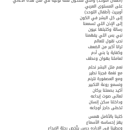
(أطفال التوحد) والتي ستكون نقلة نوعية في مثل هذه الأغاني
على المستوى العربي.
أوبريت (أطفال التوحد)
إلى كل البشر في الكون
إلى الإذن اللي تسمعنا
رسالة وكتبتها عيون
نبي بس اللي يفهمنا
نحب نقول للعالم
ترانا أكبر من الضعف
وكفاية يا بني أدم
تعاملنا بهوان وعطف
نعم مثل البشر نحلم
مع نغمة فجرنا نطير
ومع العصفورة نترنم
ونسمع روعة التكبير
أكيد بصمتنا بركان
تعالى صوت إبداعه
وداخلنا سكن إنسان
تخطى حاجز أوجاعه
كتبنا بالأنامل همس
يهز إحساسه الأسماع
وعطينا في الإراده درس يلّخص رحلة الابداع