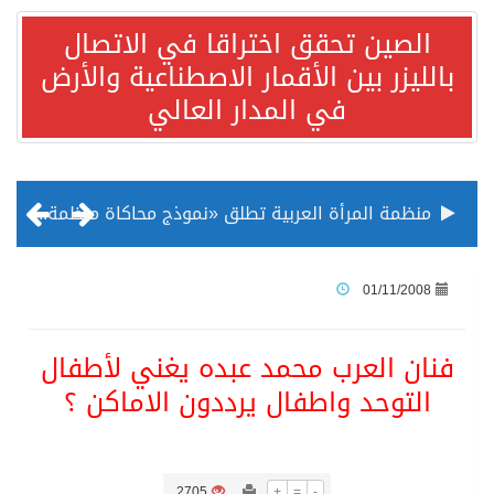
الصين تحقق اختراقا في الاتصال
بالليزر بين الأقمار الاصطناعية والأرض
في المدار العالي
منظمة المرأة العربية تطلق «نموذج محاكاة منظمة المرأة العربية للشباب» بمشاركة 10 دول عربية..غدًا
الناس في العديد من الدول ينظرون إلى الصين بصورة أكثر إيجابية من الولايات المتحدة
01/11/2008
إدراج قرية سيدي بوسعيد التونسية رسميا ضمن قائمة التراث العالمي
فنان العرب محمد عبده يغني لأطفال
التوحد واطفال يرددون الاماكن ؟
الأونكتاد»: السعودية تصعد للمرتبة الـ13 عالمياً في جذب الاستثمار الأجنبي في 2025 التدفقات قفزت 57.1 % إلى 33 مليار دولار مدفوعةً باستراتيجيات التنويع الاقتصادي
/ ست بلاطات رخامية تاريخية بمعرض عمارة الحرمين الشريفين توثق أسماء الخلفاء الراشدين وتعود إلى القرن الثالث عشر الهجري
2705
+
=
-