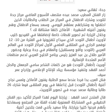
جدة- تهاني سعيد:
تسليم 248 حافلة سياحية صينية فاخرة مخصصة للسوق السعودية
زار الفنان المطرب محمد عبده منتصف الأسبوع الماضي مركز جدة
للتوحد وشارك الاطفال في المركز من الطلاب والطالبات الذين
احتفلوا به وشاركهم عملهم اليومي. وسعد بسماع الاطفال وهم
ثلة من الضابطات في الجييش الكويتي
يغنون أغنيته الشهيرة : الأماكن كلها مشتاقة لك ؟
وخلال الزيارة تم تصوير لقطات خاصة لإضافتها في الفيديو كليب
لأوريت أطفال التوحد الذي سيذاع تلفزيونيا في الفترة من 10- 12
مدينة الملك سلمان للطاقة “سبارك” توقع اتفاقية تطوير مصانع جاهزة ومتخصصة في مجال الطاقة
نوفمبر الجاري في الملتقى العلمي الأول لمراكز التوحد في العالم
العربي (التوحد واقع ومستقبل) والمقام في جدة برعاية وحضور
الأمير طلال بن عبد العزيز رئيس برنامج الخليج العربي لدعم منظمات
كسوة الكعبة تعتلي البيت العتيق
الأمم المتحدة الإنمائية.
أوبريت (أطفال التوحد) هو من كلمات الشاعر سامي الجمعان والحان
أحمد الفهد وتنفيذ مؤسسة ريناد للإنتاج الإعلامي وإخراج عمر
“سبيس إكس” تطلق 24 قمرًا صناعيًا جديدًا إلى الفضاء
سيف.
فنان العرب بدا فرحا عندما سمع الطلبة يغنون الأماكن ولمس نجاح
أغنية (أطفال التوحد) قبل إذاعتها في يوم الملتقى فيما شارك 26
طالبا وطالبة محمد عبده في تصوير الأوبريت،
قال الملحن احمد الفهد : زيارتنا اليوم لهذا المركز لتأكيد دور الفنان
الحقيقي في المشاركة المعنوية لهذه الفئة من المجتمع وسعادتنا
بأنهم فرحوا كثيرا بزيارتنا، وأنا سعيد بأنني قمت بتلحين أغنية