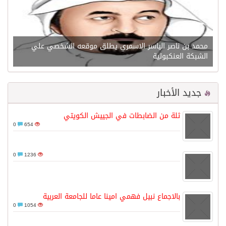
محمد بن ناصر الياسر الاسمري يطلق موقعه الشخصي علي
الشبكة العنكبوتية
جديد الأخبار
ثلة من الضابطات في الجييش الكويتي
0
654
0
1236
بالاجماع نبيل فهمي امينا عاما للجامعة العربية
0
1054