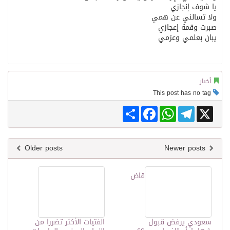
يا شوف إنجازي
ولا تسالني عن همي
صبرت وقمة إعجازي
يبان بعلمي وعزمي
أخبار
This post has no tag
Share
Facebook
WhatsApp
Telegram
X
Older posts
Newer posts
قاض
سعودي يرفض قبول
الفتيات الأكثر تضررا من