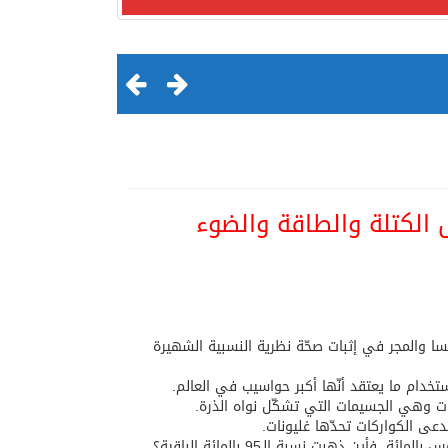
لقرن الثالث عشر الهجري
رنسا والمجر في إثبات صحّة نظرية النسبية الشهيرة
خدام ما يعتقد أنّها أكبر حواسيب في العالم.
نات وهي الجسيمات التي تشكّل نواه الذرة.
عى الكواركات تحدّها غليونات.
ن ذهبت نسبة الـ95 بالمائة الباقية؟