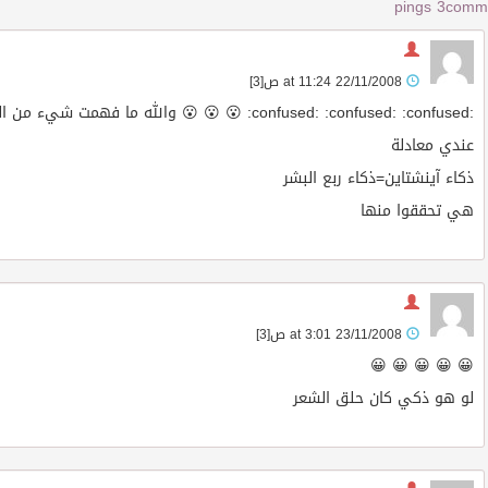
3 pings
22/11/2008 at 11:24 ص
[3]
:confused: :confused: :confused: 😮 😮 😮 والله ما فهمت شيء من المعادلة
عندي معادلة
ذكاء آينشتاين=ذكاء ربع البشر
هي تحققوا منها
23/11/2008 at 3:01 ص
[3]
😀 😀 😀 😀 😀
لو هو ذكي كان حلق الشعر