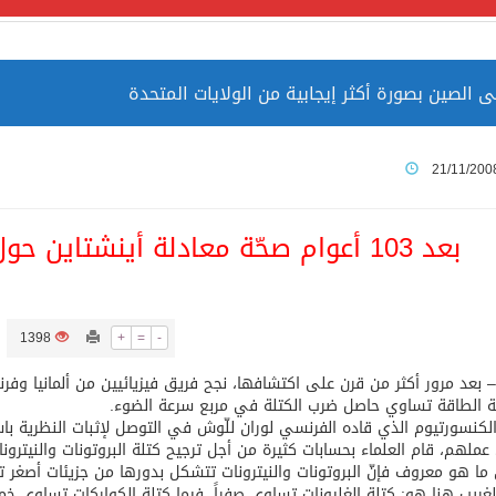
 الصين بصورة أكثر إيجابية من الولايات المتحدة
ميا ضمن قائمة التراث العالمي
21/11/200
بعد 103 أعوام صحّة معادلة أينشتاين حول الكتلة والطاقة والضوء
ارة الحرمين الشريفين توثق أسماء الخلفاء الراشدين وتعود إلى ا
1398
+
=
-
CN)– بعد مرور أكثر من قرن على اكتشافها، نجح فريق فيزيائيين من ألمانيا وف
ة الطاقة تساوي حاصل ضرب الكتلة في مربع سرعة الضوء.
لكنسورتيوم الذي قاده الفرنسي لوران للّوش في التوصل لإثبات النظرية باست
عملهم، قام العلماء بحسابات كثيرة من أجل ترجيح كتلة البروتونات والنيترو
ا هو معروف فإنّ البروتونات والنيترونات تتشكل بدورها من جزيئات أصغر تد
توقع اتفاقية تطوير مصانع جاهزة ومتخصصة في مجال الطاقة
لغريب هنا هو: كتلة الغليونات تساوي صفراً، فيما كتلة الكواركات تساوي خمس بالمائة، فأي