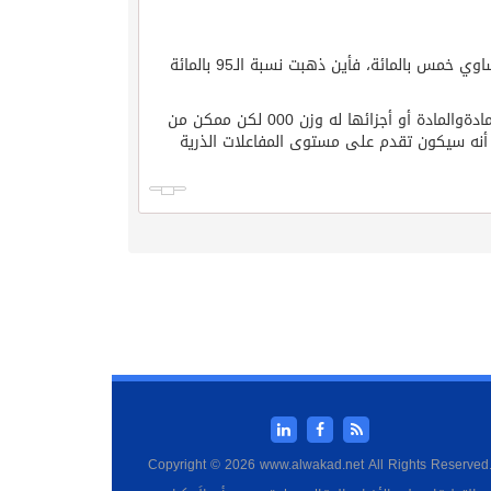
الأمر الغريب هنا هو: كتلة الغليونات تساوي صفراً، فيما كتلة الكواركات تساوي خمس بالمائة، فأين ذهبت نسبة الـ95 بالمائة
كتلة الغليونات لاتساوي صفرا000 بحسب إحدى النظريات 000لأنه جزء من مادةوالمادة أو أجزائها له وزن 000 لكن ممكن من
ز تحول الوزن الى طاقة 000 عندي إحساس أنه سيكون تقدم على مستوى المفاعلات الذرية
Copyright © 2026 www.alwakad.net All Rights Reserved