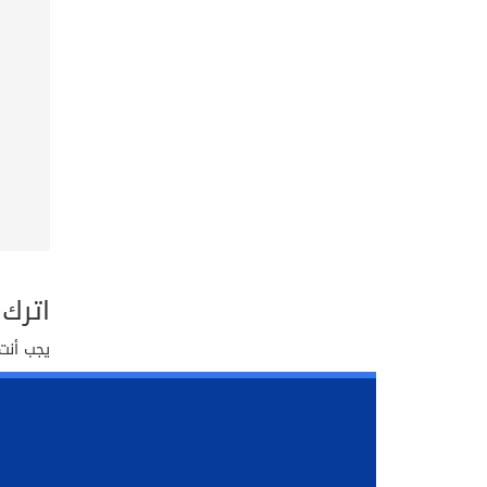
اترك 
يجب أنت