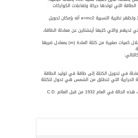
 الطاقة التي تولدها حركة وتفاعلات الكواركات
وبكلمات أوضح: فإنّ الطاقة والكتلة متساويتان تماما مثلما أكّد أينشتاين عام 1905.وتظهر نظرية النسبية e=mc2 أنه بإمكان تحويل
التي لديهم والتي كتبها أينشتاين عن معادلة الطاقة،
هذه المعادلة تشير إلى أن في إمكاننا استخراج كميات هائلة من الطاقة (e) من خلال كميات صغيرة من كتلة المادة (m) بمعادل ضربها
.
لتالي:
عادلة في تحويل الكتلة إلى طاقة في توليد الطاقة
اقة الحرارية التي تنطلق من الشمس هي تحول للكتلة
وكذلك فإن العكس صحيح حيث أنه يمكن تحويل الطاقة إلى كتلة، وقد تم اكتشاف هذه الحالة في العام 1932 من قبل العالم C.D.