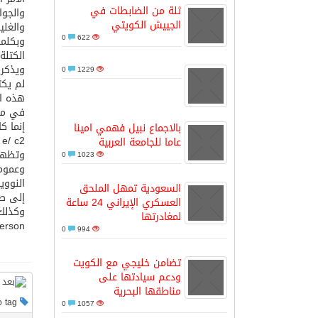
ثلة من الضابطات في
والجوا
الجييش الكويتي
والغلي
كسوة الكعبة تعتلي البيت العتيق
0
622
الكتلة
ويذكر 
0
1229
“سبيس إكس” تطلق 24 قمرًا صناعيًا جديدًا إلى الفضاء
لم يكت
في مرب
منظمة المرأة العربية تطلق «نموذج محاكاة منظ
إنما ك
بالاجماع نبيل فهمي امينا
 e/ c2
عاما للجامعة العربية
وتظهر
0
1023
وعموما
النووي
السعودية تمهل الملحق
إلى طا
العسكري الإيراني 24 ساعة
لمغادرتها
Anderson حيث تم توليد زوج من إلكترون 
0
994
تضامن خليجي مع الكويت
ودعم سيادتها على
مناطقها البحرية
This post has no tag
0
1057