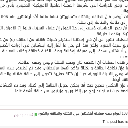
ب، وفق للدراسة التي نشرتها "المجلة العلمية الأمريكية" الخميس، يأتي من
ونات.
 إلى طاقة والطاقة إلى كتلة.
أنّ بعض الدراسات ذهبت إلى حدّ القول إنّ علماء الفيزياء قالوا إنّ الأوراق 
بها بهذه الطريقة.
ع سرعة الضوء، ولكن هذا لم يكن ما أشار إليه أينشتاين في أوراقه الأصلية
مة المرأة العربية للشباب» بمشاركة 10 دول عربية..غدًا
ان أينشتاين يهدف إلى معرفة إمكانية وصف الكتلة كطاقة وكانت المعادلة كا
m =
 هذه المعادلة أن الهدف كان وصف الكتلة وليس وصف الطاقة.
 فإنّ تكافؤ الطاقة والكتلة يؤكد أنّهما مرتبطتان، وقد تم تطبيق هذه الم
ة، وفي القنبلة النووية، حيث إن كتلة صغيرة تتحول إلى طاقة هائلة والط
قة أيضاً.
وبوزيترون من طاقة أشعة غاما
ثقافة وفنون