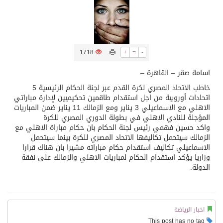
تسليم 248 حافلة سياحية صينية فاخرة مخصصة للسوق السعودية
ثلة من الضابطات في الجييش الكويتي
1718
+
=
-
اسامة صقر – القاهرة –
مدينة الملك سلمان للطاقة “سبارك” توقع اتفاقية تطوير مصانع جاهزة ومتخصصة في مجال الطاقة
خاطب الاتحاد المصري لكرة القدم عبر لجنة الحكام الرئيسية 5
اتحادات أوروبية من اجل استقدام طاقمين تحكيميين لإدارة مباراتي
الاهلي مع الاسماعيلي 3 يناير ومع الزمالك 11 يناير ضمن المباريات
كسوة الكعبة تعتلي البيت العتيق
المؤجلة للنادي الاهلي في بطولة الدوري المصري للكرة
واكد حسين فهمي رئيس لجنة الحكام بان حكام مباراة الاهلي مع
الزمالك سيتحمل تكاليفها الاتحاد المصري للكرة بينما سيتحمل
“سبيس إكس” تطلق 24 قمرًا صناعيًا جديدًا إلى الفضاء
الاسماعيلي تكاليف استقدام حكام مباراته مشيرا بان هناك قرارا
وزاريا يؤكد استقدام الحكام لمباريات الاهلي والزمالك على نفقة
الدولة.
اخبار الرياضة
This post has no tag