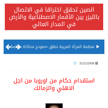
الصين تحقق اختراقا في الاتصال
بالليزر بين الأقمار الاصطناعية والأرض
في المدار العالي
منظمة المرأة العربية تطلق «نموذج محاكاة منظمة المرأة العربية للشباب» بمشاركة 10 دول عربية..غدًا
الناس في العديد من الدول ينظرون إلى الصين بصورة أكثر إيجابية من الولايات المتحدة
31/12/2008
إدراج قرية سيدي بوسعيد التونسية رسميا ضمن قائمة التراث العالمي
استقدام حكام من اوروبا من اجل
الاهلي والزمالك
الأونكتاد»: السعودية تصعد للمرتبة الـ13 عالمياً في جذب الاستثمار الأجنبي في 2025 التدفقات قفزت 57.1 % إلى 33 مليار دولار مدفوعةً باستراتيجيات التنويع الاقتصادي
/ ست بلاطات رخامية تاريخية بمعرض عمارة الحرمين الشريفين توثق أسماء الخلفاء الراشدين وتعود إلى القرن الثالث عشر الهجري