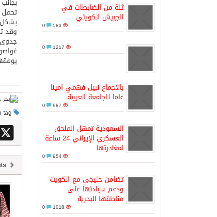
بجانب
ثلة من الضابطات في
تحمل ا
الجييش الكويتي
بشكل غ
مدينة الملك سلمان للطاقة “سبارك” 
0
583
وقد تو
جدوى ف
0
1217
غواصون
كسوة الكعبة تعتلي البيت العتيق
يوفقهم
“سبيس إكس” تطلق 24 قمرًا صناعيًا جديدًا إلى الفضاء
بالاجماع نبيل فهمي امينا
عاما للجامعة العربية
0
987
This post has no tag
السعودية تمهل الملحق
X
العسكري الإيراني 24 ساعة
لمغادرتها
0
954
Newer posts
تضامن خليجي مع الكويت
ودعم سيادتها على
مناطقها البحرية
0
1018