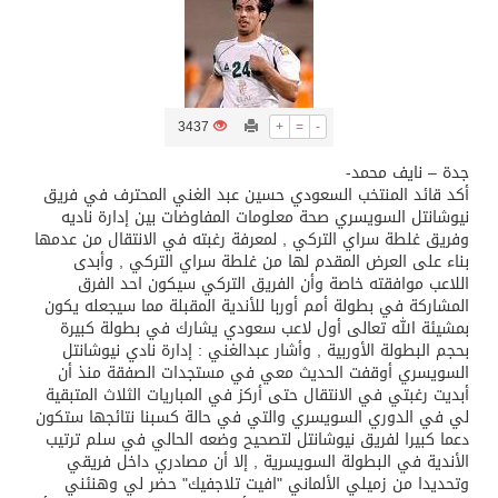
تسليم 248 حافلة سياحية صينية فاخرة مخصصة للسوق السعودية
ثلة من الضابطات في الجييش الكويتي
3437
+
=
-
جدة – نايف محمد-
مدينة الملك سلمان للطاقة “سبارك” توقع اتفاقية تطوير مصانع جاهزة ومتخصصة في مجال الطاقة
أكد قائد المنتخب السعودي حسين عبد الغني المحترف في فريق
نيوشانتل السويسري صحة معلومات المفاوضات بين إدارة ناديه
وفريق غلطة سراي التركي , لمعرفة رغبته في الانتقال من عدمها
كسوة الكعبة تعتلي البيت العتيق
بناء على العرض المقدم لها من غلطة سراي التركي , وأبدى
اللاعب موافقته خاصة وأن الفريق التركي سيكون احد الفرق
المشاركة في بطولة أمم أوربا للأندية المقبلة مما سيجعله يكون
“سبيس إكس” تطلق 24 قمرًا صناعيًا جديدًا إلى الفضاء
بمشيئة الله تعالى أول لاعب سعودي يشارك في بطولة كبيرة
بحجم البطولة الأوربية , وأشار عبدالغني : إدارة نادي نيوشانتل
السويسري أوقفت الحديث معي في مستجدات الصفقة منذ أن
أبديت رغبتي في الانتقال حتى أركز في المباريات الثلاث المتبقية
لي في الدوري السويسري والتي في حالة كسبنا نتائجها ستكون
دعما كبيرا لفريق نيوشانتل لتصحيح وضعه الحالي في سلم ترتيب
الأندية في البطولة السويسرية , إلا أن مصادري داخل فريقي
وتحديدا من زميلي الألماني "افيت تلاجفيك" حضر لي وهنئني