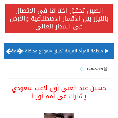
الصين تحقق اختراقا في الاتصال
بالليزر بين الأقمار الاصطناعية والأرض
في المدار العالي
منظمة المرأة العربية تطلق «نموذج محاكاة منظمة المرأة العربية للشباب» بمشاركة 10 دول عربية..غدًا
الناس في العديد من الدول ينظرون إلى الصين بصورة أكثر إيجابية من الولايات المتحدة
19/04/2009
إدراج قرية سيدي بوسعيد التونسية رسميا ضمن قائمة التراث العالمي
حسين عبد الغني أول لاعب سعودي
يشارك في أمم أوربا
الأونكتاد»: السعودية تصعد للمرتبة الـ13 عالمياً في جذب الاستثمار الأجنبي في 2025 التدفقات قفزت 57.1 % إلى 33 مليار دولار مدفوعةً باستراتيجيات التنويع الاقتصادي
/ ست بلاطات رخامية تاريخية بمعرض عمارة الحرمين الشريفين توثق أسماء الخلفاء الراشدين وتعود إلى القرن الثالث عشر الهجري