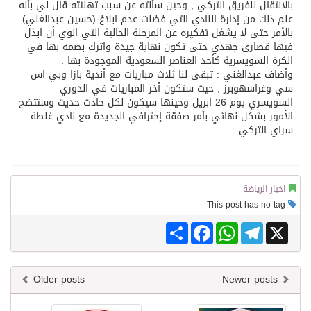
بالانتقال للفريق التركي , وحين سألته عن سبب تهنئته قال لي بأنه
علم ذلك من إدارة النادي التي فضلت عدم ابلاغ (حسين عبدالغني)
بالأمر حتى لا يشغل تفكيره عن المرحلة الحالية التي انوي أن ابذل
فيها قصارى جهدي حتى تكون نهاية جيدة واترك بصمه بها في
الكرة السويسرية كأحد العناصر السعودية الموجودة بها .
وأضاف عبدالغني : تبقى لنا ثلاث مباريات مع أندية بازا وبي اس
سي وغراسهوبرز , حيث ستكون أخر المباريات في الدوري
السويسري يوم 26 ابريل وحينها سيكون لكل حادث حديث وستتضح
الأمور بشكل نهائي بأمر صفقة إحترافي الجديدة مع نادي غلطة
سراي التركي .
اخبار الرياضة
This post has no tag
Share
Facebook
WhatsApp
Telegram
X
Older posts
Newer posts