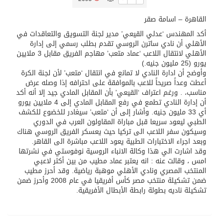
القاهرة – اسامة صقر
تسليم 248 حافلة سياحية صينية فاخرة مخصصة للسوق السعودية
أكد المهندس ‘عدلي القيعي’ مدير لجنة التسويق والتعاقدات في
الأهلي أن نادي ساترن الروسي تقدم بطلب رسمي إلى إدارة
ثلة من الضابطات في الجييش الكويتي
الأهلي لانتقال اللاعب ‘عماد متعب’ مهاجم الفريق مقابل 3 ملايين
يورو (25 مليون جنيه.)
وأوضح أن ادارة النادي لا تمانع في انتقال ‘متعب’ لأن لجنة الكرة
مدينة الملك سلمان للطاقة “سبارك” توقع اتفاقية تطوير مصانع جاهزة ومتخصصة في مجال الطاقة
أعطت وعداً صريحاً للاعب بالموافقة على احترافه إذا وصله عرض
مناسب، . ورغم اعتراف ‘القيعي’ بأن المقابل المادي جيد إلا أنه أكد
أن إدارة النادي تطمع في رفع المقابل المادي إلى 4 ملايين يورو
كسوة الكعبة تعتلي البيت العتيق
أي 33 مليون جنيه. وأشار إلى أن ‘متعب’ سيغادر للخضوع للكشف
الطبي ليعود سريعا قبل مباراة المقاولون العرب في الدوري
وسيكون سفر اللاعب الى تركيا حيث يعسكر الفريق الروسي هناك
“سبيس إكس” تطلق 24 قمرًا صناعيًا جديدًا إلى الفضاء
وبعد اجراء الاختبارات الطبية يعود اللاعب مباشرة الى القاهر.
وقد اشارت الي هذا وكالة الانباء الروسية نوفوستي في نشرتها
امس ، وقالت عنه : انه يعتبر عماد مطيب من بين أكثر لاعبي
المنتخب المصري ونادي الأهلي موهبة رياضية. وقد أحرز مطيب
ضمن تشكيلة منتخب مصر كأس أفريقيا في عام 2008 وأحرز ضمن
تشكيلة ناديه بطولة رابطة الأبطال الأفريقية.