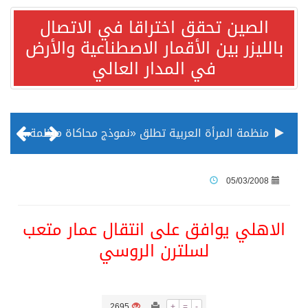
الصين تحقق اختراقا في الاتصال
بالليزر بين الأقمار الاصطناعية والأرض
في المدار العالي
منظمة المرأة العربية تطلق «نموذج محاكاة منظمة المرأة العربية للشباب» بمشاركة 10 دول عربية..غدًا
الناس في العديد من الدول ينظرون إلى الصين بصورة أكثر إيجابية من الولايات المتحدة
05/03/2008
إدراج قرية سيدي بوسعيد التونسية رسميا ضمن قائمة التراث العالمي
الاهلي يوافق على انتقال عمار متعب
لسلترن الروسي
الأونكتاد»: السعودية تصعد للمرتبة الـ13 عالمياً في جذب الاستثمار الأجنبي في 2025 التدفقات قفزت 57.1 % إلى 33 مليار دولار مدفوعةً باستراتيجيات التنويع الاقتصادي
/ ست بلاطات رخامية تاريخية بمعرض عمارة الحرمين الشريفين توثق أسماء الخلفاء الراشدين وتعود إلى القرن الثالث عشر الهجري
2695
+
=
-