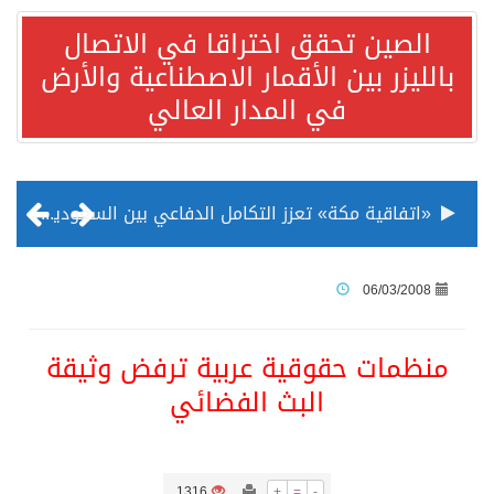
الصين تحقق اختراقا في الاتصال
بالليزر بين الأقمار الاصطناعية والأرض
في المدار العالي
«اتفاقية مكة» تعزز التكامل الدفاعي بين السعودية وتركيا وباكستان
منظمة المرأة العربية تطلق «نموذج محاكاة منظمة المرأة العربية للشباب» بمشاركة 10 دول عربية..غدًا
06/03/2008
الناس في العديد من الدول ينظرون إلى الصين بصورة أكثر إيجابية من الولايات المتحدة
منظمات حقوقية عربية ترفض وثيقة
البث الفضائي
إدراج قرية سيدي بوسعيد التونسية رسميا ضمن قائمة التراث العالمي
الأونكتاد»: السعودية تصعد للمرتبة الـ13 عالمياً في جذب الاستثمار الأجنبي في 2025 التدفقات قفزت 57.1 % إلى 33 مليار دولار مدفوعةً باستراتيجيات التنويع الاقتصادي
1316
+
=
-