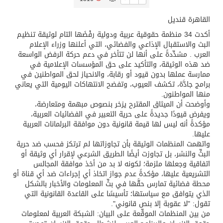
القاهرة قنديل
/ ست بلاطات رخامية تاريخية بمعرض عمارة الحرمين الشريفين توثق أسماء الخلفاء الراشدين وتعود إلى القرن الثالث عشر الهجري
أكدت 34 منظمة حقوقية عربية ودولية رفْضَها التام لوثيقة تنظيم
البث والاستقبال الإذاعي والفضائي، التي أعلنها وزراء الإعلام
تسليم 248 حافلة سياحية صينية فاخرة مخصصة للسوق السعودية
العرب . مشدِّدةً على أنها لن تتأخر في دعم حركة الرفض الواسعة
ضد هذه الوثيقة، والتأكيد على حق المؤسسات الإعلامية في
ممارسة عملها بدون قيود أو رقابة، والانحياز لحق المواطنين في
ثلة من الضابطات في الجييش الكويتي
برامج جادَّة، تكشف العيوب، وتفضح الانتهاكات اليومية التي يعاني
منها المواطنون.
وأوضحت أن الميثاق المقترح يزخر بنصوص مبهمة ومتعارضة،
مدينة الملك سلمان للطاقة “سبارك” توقع اتفاقية تطوير مصانع جاهزة ومتخصصة في مجال الطاقة
ويفرض قيودًا جديدةً على حرية التعبير في الفضائيات العربية،
مؤكدةً أنه ليس لها قيمة قانونية دون موافقة البرلمانات العربية
عليها.
كسوة الكعبة تعتلي البيت العتيق
واتهمت المنظمات الوثيقة بأن تجاوزاتها لم ترتكز فحسب ضد حرية
البثِّ والنشر، بل تجاوزت أيضًا الطريق الشرعي لإقرار أي وثيقة أو
اتفاقية وجعلها ملزمة؛ لكونه لا بد من أخذ موافقة المجالس
التشريعية عليها، مؤكدةً عدم جواز اتخاذ أي إجراءات ضد أي قناة أو
محطة فضائية تمارس حقَّها في بثِّ المعلومات والأخبار بالشكل
الذي يتوافق مع سياستها؛ تأسيسًا على القاعدة القانونية التي
تقول: "لا عقوبة إلا بنص قانوني".
من بين المنظمات الموقِّعة على البيان: الشبكة العربية لمعلومات