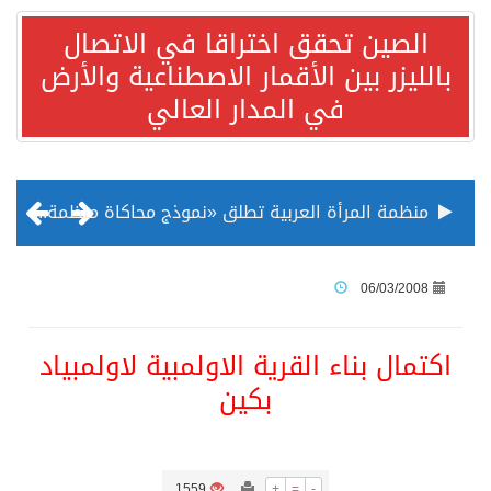
الصين تحقق اختراقا في الاتصال
بالليزر بين الأقمار الاصطناعية والأرض
في المدار العالي
منظمة المرأة العربية تطلق «نموذج محاكاة منظمة المرأة العربية للشباب» بمشاركة 10 دول عربية..غدًا
الناس في العديد من الدول ينظرون إلى الصين بصورة أكثر إيجابية من الولايات المتحدة
06/03/2008
إدراج قرية سيدي بوسعيد التونسية رسميا ضمن قائمة التراث العالمي
اكتمال بناء القرية الاولمبية لاولمبياد
بكين
الأونكتاد»: السعودية تصعد للمرتبة الـ13 عالمياً في جذب الاستثمار الأجنبي في 2025 التدفقات قفزت 57.1 % إلى 33 مليار دولار مدفوعةً باستراتيجيات التنويع الاقتصادي
/ ست بلاطات رخامية تاريخية بمعرض عمارة الحرمين الشريفين توثق أسماء الخلفاء الراشدين وتعود إلى القرن الثالث عشر الهجري
1559
+
=
-