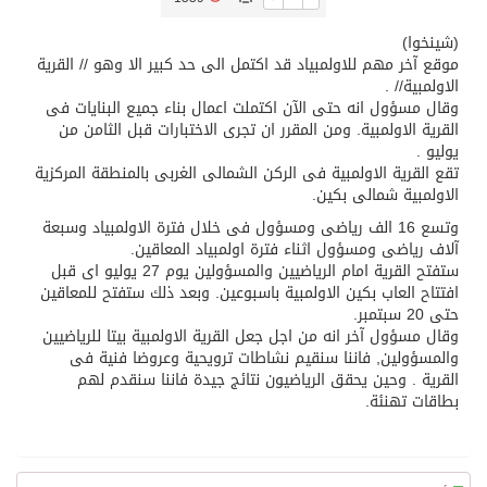
(شينخوا)
تسليم 248 حافلة سياحية صينية فاخرة مخصصة للسوق السعودية
موقع آخر مهم للاولمبياد قد اكتمل الى حد كبير الا وهو // القرية
الاولمبية// .
وقال مسؤول انه حتى الآن اكتملت اعمال بناء جميع البنايات فى
ثلة من الضابطات في الجييش الكويتي
القرية الاولمبية. ومن المقرر ان تجرى الاختبارات قبل الثامن من
يوليو .
تقع القرية الاولمبية فى الركن الشمالى الغربى بالمنطقة المركزية
مدينة الملك سلمان للطاقة “سبارك” توقع اتفاقية تطوير مصانع جاهزة ومتخصصة في مجال الطاقة
الاولمبية شمالى بكين.
وتسع 16 الف رياضى ومسؤول فى خلال فترة الاولمبياد وسبعة
كسوة الكعبة تعتلي البيت العتيق
آلاف رياضى ومسؤول اثناء فترة اولمبياد المعاقين.
ستفتح القرية امام الرياضيين والمسؤولين يوم 27 يوليو اى قبل
افتتاح العاب بكين الاولمبية باسبوعين. وبعد ذلك ستفتح للمعاقين
“سبيس إكس” تطلق 24 قمرًا صناعيًا جديدًا إلى الفضاء
حتى 20 سبتمبر.
وقال مسؤول آخر انه من اجل جعل القرية الاولمبية بيتا للرياضيين
والمسؤولين, فاننا سنقيم نشاطات ترويحية وعروضا فنية فى
القرية . وحين يحقق الرياضيون نتائج جيدة فاننا سنقدم لهم
بطاقات تهنئة.