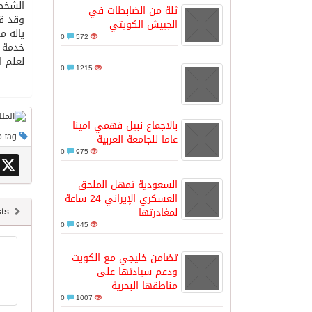
الشخصي
ثلة من الضابطات في
وقد قا
الجييش الكويتي
ياله م
مدينة الملك سلمان للطاقة “سبارك” 
0
572
خدمة ل
لعلم ا
0
1215
كسوة الكعبة تعتلي البيت العتيق
“سبيس إكس” تطلق 24 قمرًا صناعيًا جديدًا إلى الفضاء
بالاجماع نبيل فهمي امينا
This post has no tag
عاما للجامعة العربية
0
975
X
السعودية تمهل الملحق
العسكري الإيراني 24 ساعة
Newer posts
لمغادرتها
0
945
تضامن خليجي مع الكويت
ودعم سيادتها على
مناطقها البحرية
0
1007