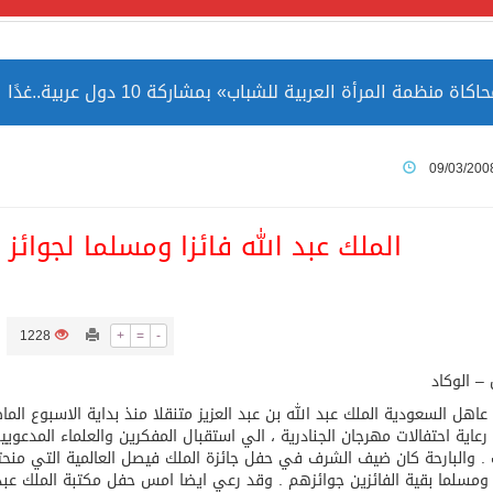
مة المرأة العربية للشباب» بمشاركة 10 دول عربية..غدًا
 الصين بصورة أكثر إيجابية من الولايات المتحدة
09/03/200
ميا ضمن قائمة التراث العالمي
الملك عبد الله فائزا ومسلما لجوائز
1228
+
=
-
ارة الحرمين الشريفين توثق أسماء الخلفاء الراشدين وتعود إلى ا
 – الوكاد
 عاهل السعودية الملك عبد الله بن عبد العزيز متنقلا منذ بداية الاسبوع ا
رعاية احتفالات مهرجان الجنادرية ، الي استقبال المفكرين والعلماء المدعو
 . والبارحة كان ضيف الشرف في حفل جائزة الملك فيصل العالمية التي منح
ومسلما بقية الفائزين جوائزهم . وقد رعي ايضا امس حفل مكتبة الملك عبد ال