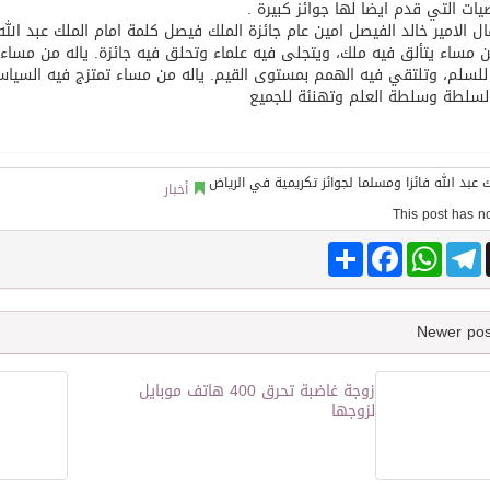
ات التي قدم ايضا لها جوائز كبيرة .
ل الامير خالد الفيصل امين عام جائزة الملك فيصل كلمة امام الملك عبد الله
ن مساء يتألق فيه ملك، ويتجلى فيه علماء وتحلق فيه جائزة. ياله من مساء 
توقع اتفاقية تطوير مصانع جاهزة ومتخصصة في مجال الطاقة
لسلم، وتلتقي فيه الهمم بمستوى القيم. ياله من مساء تمتزج فيه السياسية
لسلطة وسلطة العلم وتهنئة للجميع
أخبار
Share
Facebook
WhatsApp
Telegram
زوجة غاضبة تحرق 400 هاتف موبايل
لزوجها