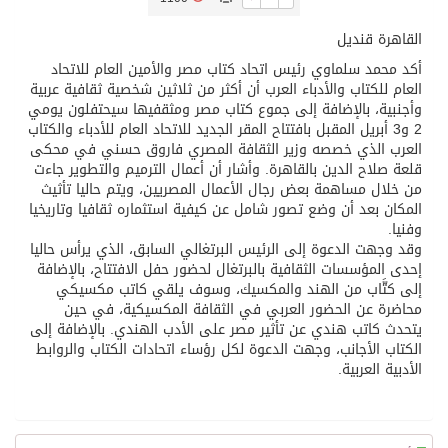
القاهرة قنديل
تسليم 248 حافلة سياحية صينية فاخرة مخصصة للسوق السعودية
أكد محمد سلماوي رئيس اتحاد كتاب مصر والأمين العام للاتحاد
العام للكتاب والأدباء العرب أن أكثر من ثلاثين شخصية ثقافية عربية
ثلة من الضابطات في الجييش الكويتي
وأجنبية، بالإضافة إلى جموع كتاب مصر ومثقفيها سيحتفلون يومي
2 و3 أبريل المقبل بافتتاح المقر الجديد للاتحاد العام للأدباء والكتاب
العرب الذي خصصه وزير الثقافة المصري فاروق حسني في محكى
مدينة الملك سلمان للطاقة “سبارك” توقع اتفاقية تطوير مصانع جاهزة ومتخصصة في مجال الطاقة
قلعة صلاح الدين بالقاهرة. وأشار أن أعمال الترميم والتطوير جاءت
من خلال مساهمة بعض رجال الأعمال المصريين، ويتم حاليا تأثيث
المكان بعد أن وضع تصور شامل عن كيفية استثماره ثقافيا وتاريخيا
كسوة الكعبة تعتلي البيت العتيق
وفنيا.
وقد وجهت الدعوة إلى الرئيس البرتغالي السابق، الذي يرأس حاليا
إحدى المؤسسات الثقافية بالبرتغال لحضور حفل الافتتاح، بالإضافة
“سبيس إكس” تطلق 24 قمرًا صناعيًا جديدًا إلى الفضاء
إلى كتَّاب من الهند والمكسيك، وسوف يلقي كاتب مكسيكي
محاضرة عن الحضور العربي في الثقافة المكسيكية، في حين
يتحدث كاتب هندي عن تأثير مصر على الأدب الهندي. بالإضافة إلى
الكتاب الأجانب، وجهت الدعوة لكل رؤساء اتحادات الكتاب والروابط
الأدبية العربية.