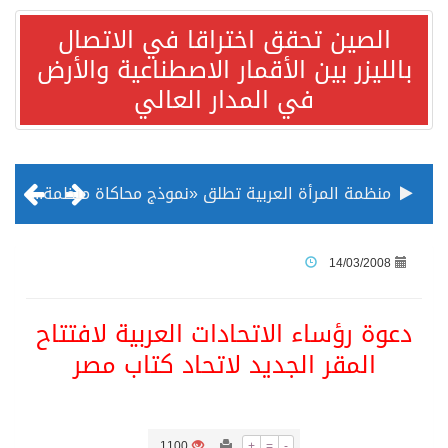
الصين تحقق اختراقا في الاتصال
بالليزر بين الأقمار الاصطناعية والأرض
في المدار العالي
منظمة المرأة العربية تطلق «نموذج محاكاة منظمة المرأة العربية للشباب» بمشاركة 10 دول عربية..غدًا
الناس في العديد من الدول ينظرون إلى الصين بصورة أكثر إيجابية من الولايات المتحدة
14/03/2008
إدراج قرية سيدي بوسعيد التونسية رسميا ضمن قائمة التراث العالمي
دعوة رؤساء الاتحادات العربية لافتتاح
المقر الجديد لاتحاد كتاب مصر
الأونكتاد»: السعودية تصعد للمرتبة الـ13 عالمياً في جذب الاستثمار الأجنبي في 2025 التدفقات قفزت 57.1 % إلى 33 مليار دولار مدفوعةً باستراتيجيات التنويع الاقتصادي
/ ست بلاطات رخامية تاريخية بمعرض عمارة الحرمين الشريفين توثق أسماء الخلفاء الراشدين وتعود إلى القرن الثالث عشر الهجري
1100
+
=
-