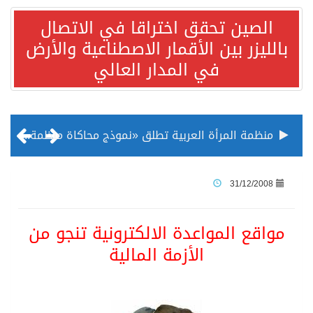
الصين تحقق اختراقا في الاتصال
بالليزر بين الأقمار الاصطناعية والأرض
في المدار العالي
منظمة المرأة العربية تطلق «نموذج محاكاة منظمة المرأة العربية للشباب» بمشاركة 10 دول عربية..غدًا
الناس في العديد من الدول ينظرون إلى الصين بصورة أكثر إيجابية من الولايات المتحدة
31/12/2008
إدراج قرية سيدي بوسعيد التونسية رسميا ضمن قائمة التراث العالمي
مواقع المواعدة الالكترونية تنجو من
الأزمة المالية
الأونكتاد»: السعودية تصعد للمرتبة الـ13 عالمياً في جذب الاستثمار الأجنبي في 2025 التدفقات قفزت 57.1 % إلى 33 مليار دولار مدفوعةً باستراتيجيات التنويع الاقتصادي
/ ست بلاطات رخامية تاريخية بمعرض عمارة الحرمين الشريفين توثق أسماء الخلفاء الراشدين وتعود إلى القرن الثالث عشر الهجري