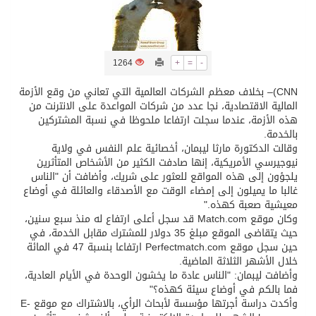
تسليم 248 حافلة سياحية صينية فاخرة مخصصة للسوق السعودية
1264
+
=
-
ثلة من الضابطات في الجييش الكويتي
CNN)– بخلاف معظم الشركات العالمية التي تعاني من وقع الأزمة
المالية الاقتصادية، نجا عدد من شركات المواعدة على الانترنت من
مدينة الملك سلمان للطاقة “سبارك” توقع اتفاقية تطوير مصانع جاهزة ومتخصصة في مجال الطاقة
هذه الأزمة، عندما سجلت ارتفاعا ملحوظا في نسبة المشتركين
بالخدمة.
وقالت الدكتورة مارثا ليبمان، أخصائية علم النفس في ولاية
كسوة الكعبة تعتلي البيت العتيق
نيوجيرسي الأمريكية، إنها صادفت الكثير من الأشخاص المتأثرين
يلجؤون إلى هذه المواقع للعثور على شريك، وأضافت أن "الناس
غالبا ما يميلون إلى إمضاء الوقت مع الأصدقاء والعائلة في أوضاع
“سبيس إكس” تطلق 24 قمرًا صناعيًا جديدًا إلى الفضاء
معيشية صعبة كهذه."
وكان موقع Match.com قد سجل أعلى ارتفاع له منذ سبع سنين،
حيث يتقاضى الموقع مبلغ 35 دولار للمشترك مقابل الخدمة، في
حين سجل موقع Perfectmatch.com ارتفاعا بنسبة 47 في المائة
خلال الأشهر الثلاثة الماضية.
وأضافت ليبمان: "الناس عادة ما يخشون الوحدة في الأيام العادية،
فما بالكم في أوضاع سيئة كهذه؟"
وأكدت دراسة أجرتها مؤسسة لأبحاث الرأي، بالاشتراك مع موقع E-