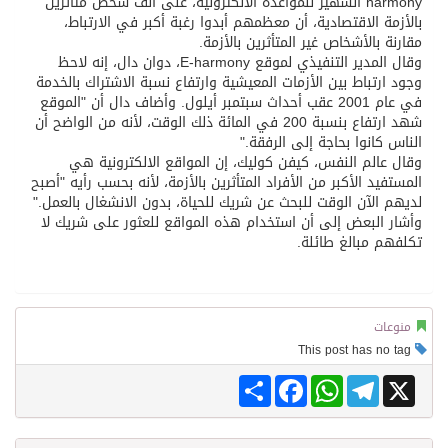
harmony الشهير للمواعدة الالكترونية، على ألف شخص متأثرين
بالأزمة الاقتصادية، أن معظمهم أبدوا رغبة أكبر في الارتباط،
مقارنة بالأشخاص غير المتأثرين بالأزمة.
وقال المدير التنفيذي لموقع E-harmony، دوان دال، إنه لاحظ
وجود ارتباط بين الأزمات المعيشية وارتفاع نسبة الاشتراك بالخدمة
في عام 2001 عقب أحداث سبتمبر أيلول. وأضاف دال أن "الموقع
شهد ارتفاع بنسبة 200 في المائة ذلك الوقت، لأنه من الواضح أن
الناس كانوا بحاجة إلى الرفقة."
وقال عالم النفس، كيفن كوليك، إن المواقع الالكترونية هي
المستفيد الأكبر من الأفراد المتأثرين بالأزمة، لأنه بحسب رأيه "أصبح
لديهم الآن الوقت للبحث عن شريك للحياة، بدون الانشغال بالعمل."
وأشار البعض إلى أن استخدام هذه المواقع للعثور على شريك لا
تكلفهم مبالغ طائلة.
منوعات
This post has no tag
Share
Facebook
WhatsApp
Telegram
X