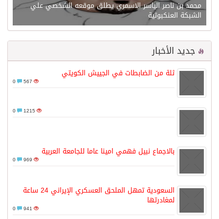
محمد بن ناصر الياسر الاسمري يطلق موقعه الشخصي علي
الشبكة العنكبوتية
جديد الأخبار
ثلة من الضابطات في الجييش الكويتي
0
567
0
1215
بالاجماع نبيل فهمي امينا عاما للجامعة العربية
0
969
السعودية تمهل الملحق العسكري الإيراني 24 ساعة
لمغادرتها
0
941